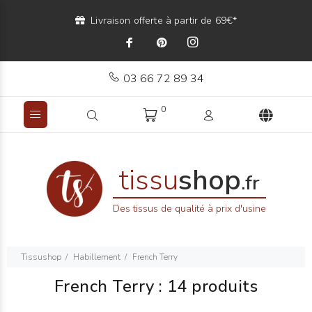
Livraison offerte à partir de 69€*
03 66 72 89 34
0
tissu
shop
.fr
Des tissus de qualité à prix d'usine
Tissushop
Habillement
French Terry
French Terry
:
14 produits