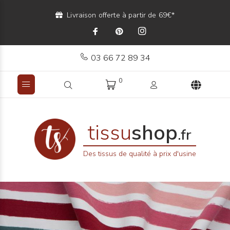
Livraison offerte à partir de 69€*
03 66 72 89 34
0
tissu
shop
.fr
Des tissus de qualité à prix d'usine