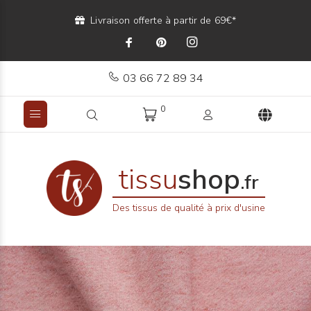
Livraison offerte à partir de 69€*
03 66 72 89 34
0
tissu
shop
.fr
Des tissus de qualité à prix d'usine