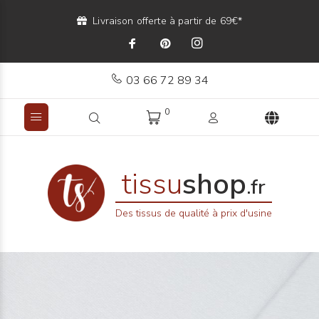
Livraison offerte à partir de 69€*
03 66 72 89 34
0
tissu
shop
.fr
Des tissus de qualité à prix d'usine