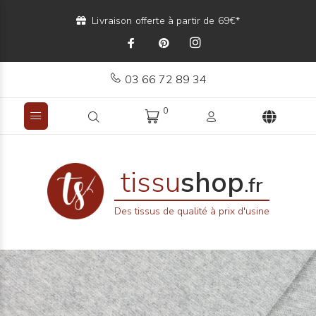
Livraison offerte à partir de 69€*
03 66 72 89 34
0
tissu
shop
.fr
Des tissus de qualité à prix d'usine