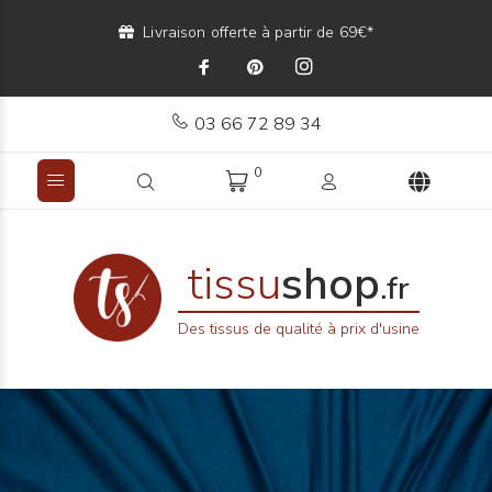
Livraison offerte à partir de 69€*
03 66 72 89 34
0
tissu
shop
.fr
Des tissus de qualité à prix d'usine