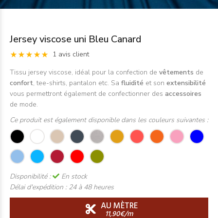
Jersey viscose uni Bleu Canard
1 avis client
Tissu jersey viscose, idéal pour la confection de
vêtements
de
confort
, tee-shirts, pantalon etc. Sa
fluidité
et son
extensibilité
vous permettront également de confectionner des
accessoires
de mode.
Ce produit est également disponible dans les couleurs suivantes :
Disponibilité :
En stock
Délai d'expédition :
24 à 48 heures
AU MÈTRE
11,90€/m