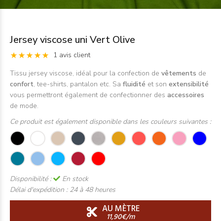
Jersey viscose uni Vert Olive
1 avis client
Tissu jersey viscose, idéal pour la confection de
vêtements
de
confort
, tee-shirts, pantalon etc. Sa
fluidité
et son
extensibilité
vous permettront également de confectionner des
accessoires
de mode.
Ce produit est également disponible dans les couleurs suivantes :
Disponibilité :
En stock
Délai d'expédition :
24 à 48 heures
AU MÈTRE
11,90€/m