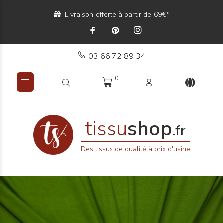
Livraison offerte à partir de 69€*
03 66 72 89 34
0
tissu
shop
.fr
Des tissus de qualité à prix d'usine