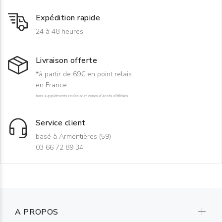
Expédition rapide
24 à 48 heures
Livraison offerte
*à partir de 69€ en point relais
en France
hors suppléments rouleaux et zones d'accès difficiles
Service client
basé à Armentières (59)
03 66 72 89 34
A PROPOS