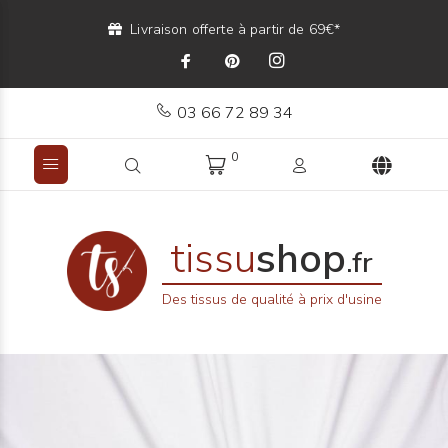
Livraison offerte à partir de 69€*
03 66 72 89 34
0
tissu
shop
.fr
Des tissus de qualité à prix d'usine