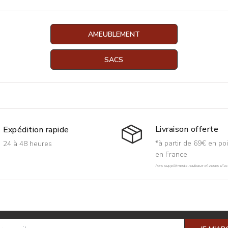
AMEUBLEMENT
SACS
Livraison offerte
Expédition rapide
*à partir de 69€ en poi
24 à 48 heures
en France
hors suppléments rouleaux et zones d'acc