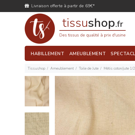
Livraison offerte à partir de 69€*
tissu
shop
.fr
Des tissus de qualité à prix d'usine
HABILLEMENT
AMEUBLEMENT
SPECTAC
Tissushop
Ameublement
Toile de Jute
Métis coton/jute 1/