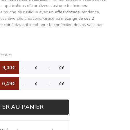
es applications décoratives ainsi que techniques.
une touche de rustique avec
un effet vintage
, tendance,
 vos diverses créations. Grâce au
mélange de ces 2
ect chiné devient idéal pour la confection de vos sacs par
heures
9,00€
0,49€
TER AU PANIER