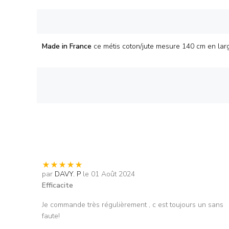
Made in France
ce métis coton/jute mesure 140 cm en lar
par
DAVY. P
le 01 Août 2024
Efficacite
Je commande très régulièrement , c est toujours un sans
faute!