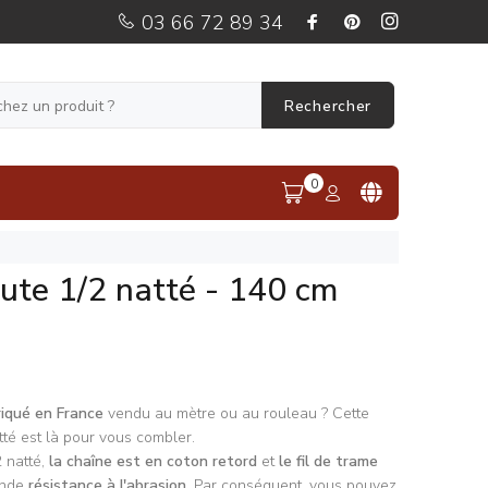
03 66 72 89 34
Rechercher
0
jute 1/2 natté - 140 cm
riqué en France
vendu au mètre ou au rouleau ? Cette
atté est là pour vous combler.
 natté,
la chaîne est en coton retord
et
le fil de trame
ande
résistance à l'abrasion
. Par conséquent, vous pouvez