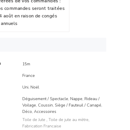
fférées de vos commandes :
vos commandes seront traitées
24 août en raison de congés
annuels
m
15m
France
Uni, Noël
Déguisement / Spectacle, Nappe, Rideau /
Voilage, Coussin, Siège / Fauteuil / Canapé,
Déco, Accessoires
Toile de Jute
,
Toile de jute au mètre
,
Fabrication Francaise