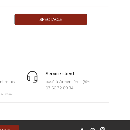
SPECTACLE
Service client
nt relais
basé à Armentières (59)
03 66 72 89 34
ès difficiles