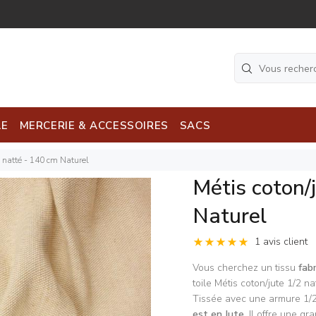
LE
MERCERIE & ACCESSOIRES
SACS
2 natté - 140 cm Naturel
Métis coton/
Naturel
1 avis client
Vous cherchez un tissu
fab
toile Métis coton/jute 1/2 n
Tissée avec une armure 1/2
est en Jute.
Il offre une gr