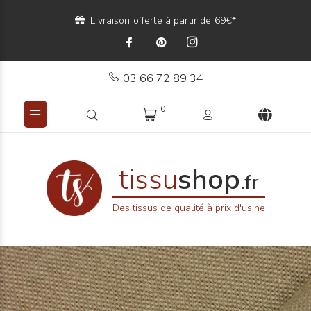
Livraison offerte à partir de 69€*
03 66 72 89 34
0
tissu
shop
.fr
Des tissus de qualité à prix d'usine