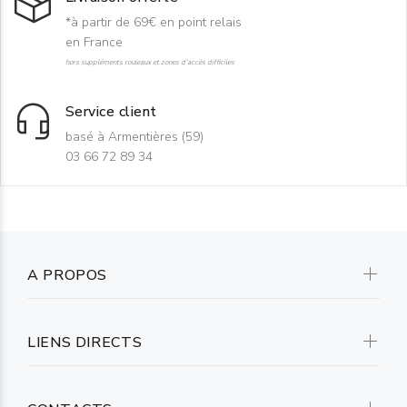
*à partir de 69€ en point relais
en France
hors suppléments rouleaux et zones d'accès difficiles
Service client
basé à Armentières (59)
03 66 72 89 34
A PROPOS
LIENS DIRECTS