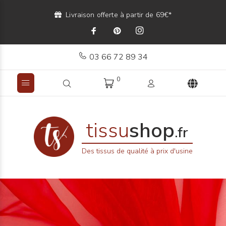
Livraison offerte à partir de 69€*
03 66 72 89 34
0
tissu
shop
.fr
Des tissus de qualité à prix d'usine