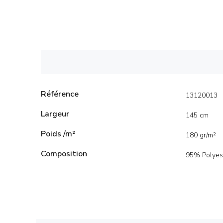
Référence
13120013
Largeur
145 cm
Poids /m²
180 gr/m²
Composition
95% Polyes