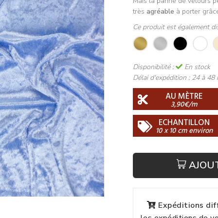
Mais la panne de velours pe
très
agréable
à porter grâc
Ce produit est également di
Disponibilité :
En stock
Délai d'expédition :
24 à 48 
AU MÈTRE
3,90€/m
ECHANTILLON
10 x 10 cm environ
AJOU
Expéditions di