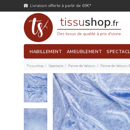
Livraison offerte à partir de 69€*
tissu
shop
.fr
Des tissus de qualité à prix d'usine
HABILLEMENT
AMEUBLEMENT
SPECTAC
Tissushop
Spectacle
Panne de Velours
Panne de Velours B