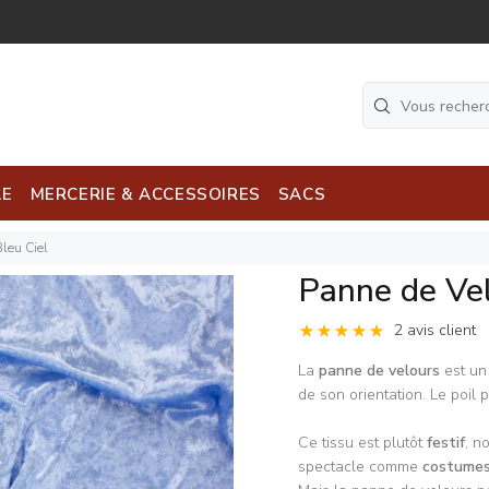
LE
MERCERIE & ACCESSOIRES
SACS
leu Ciel
Panne de Vel
2 avis client
La
panne de velours
est un 
de son orientation. Le poil 
Ce tissu est plutôt
festif
, n
spectacle comme
costume