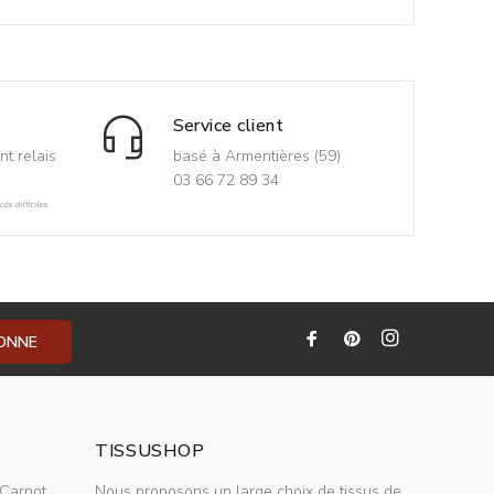
Service client
nt relais
basé à Armentières (59)
03 66 72 89 34
ès difficiles
BONNE
TISSUSHOP
Carnot,
Nous proposons un large choix de tissus de