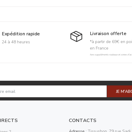
Livraison offerte
Expédition rapide
*à partir de 69€ en poi
24 à 48 heures
en France
hors suppléments rouleaux et zones d'acc
JE M'A
DIRECTS
CONTACTS
Adresse :
Tissushop, 79 rue Sadi 
ions ?