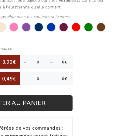
ut aussi être utilisée dans les
vêtements
car elle est
e à l'élasthanne qu'elle contient.
sponible dans les couleurs suivantes :
heures
3,90€
0,49€
TER AU PANIER
fférées de vos commandes :