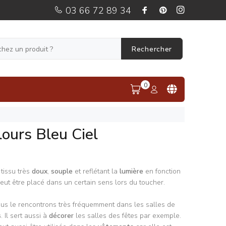
03 66 72 89 34
Rechercher
0
ours Bleu Ciel
tissu très
doux
,
souple
et reflétant la
lumière
en fonction
peut être placé dans un certain sens lors du toucher.
ous le rencontrons très fréquemment dans les salles de
s
. Il sert aussi à
décorer
les salles des fêtes par exemple.