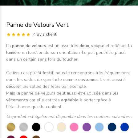
Panne de Velours Vert
4 avis client
La
panne de velours
est un tissu très
doux
,
souple
et reflétant la
lumière
en fonction de son orientation. Le poil peut être placé
dans un certain sens lors du toucher.
Ce tissu est plutôt
festif
, nous le rencontrons très fréquemment
dans les salles de spectacle comme
costumes
. Il sert aussi à
décorer
les salles des fêtes par exemple.
Mais la panne de velours peut aussi être utilisée dans les
vêtements
car elle est très
agréable
à porter grâce à
l'élasthanne qu'elle contient.
Ce produit est également disponible dans les couleurs suivantes :