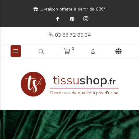
Livraison offerte à partir de 69€*
03 66 72 89 34
0
tissu
shop
.fr
Des tissus de qualité à prix d'usine