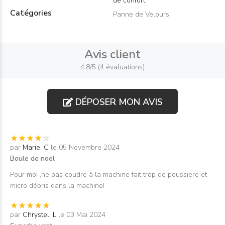
de confort
Catégories
Panne de Velours
Avis client
4,8/5 (4 évaluations)
DÉPOSER MON AVIS
par
Marie. C
le 05 Novembre 2024
Boule de noel
Pour moi ,ne pas coudre à la machine fait trop de poussiere et
micro débris dans la machine!
par
Chrystel. L
le 03 Mai 2024