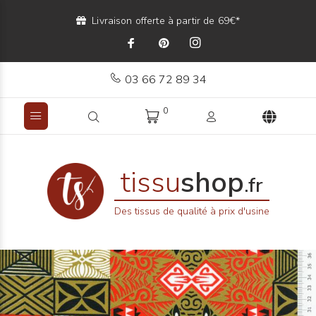
Livraison offerte à partir de 69€*
03 66 72 89 34
0
tissu
shop
.fr
Des tissus de qualité à prix d'usine