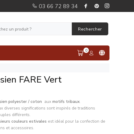
03 66 72 89 34
Rechercher
0
ésien FARE Vert
sien polyester / coton
aux
motifs tribaux
.
x diverses significations sont inspirés de traditions
uples différents.
sieurs couleurs estivales
est idéal pour la confection de
ns et accessoires.