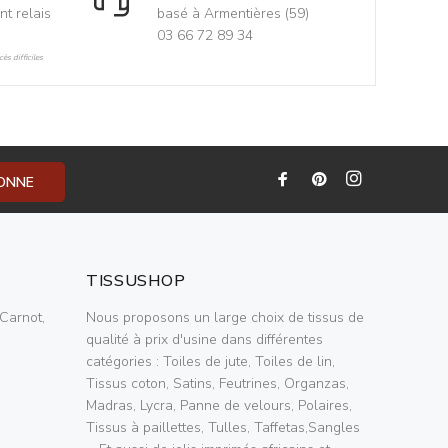
nt relais
basé à Armentières (59)
03 66 72 89 34
ès difficiles
BONNE
TISSUSHOP
Carnot,
Nous proposons un large choix de tissus de
qualité à prix d'usine dans différentes
catégories : Toiles de jute, Toiles de lin,
Tissus coton, Satins, Feutrines, Organzas,
Madras, Lycra, Panne de velours, Polaires,
Tissus à paillettes, Tulles, Taffetas,Sangles