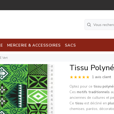
LE
MERCERIE & ACCESSOIRES
SACS
E Vert
Tissu Polyn
1 avis client
Optez pour ce
tissu polyné
Ces
motifs traditionnels
au
anciennes de cultures et pe
Ce
tissu
est décliné en
plu
chemises, paréos, décoratio