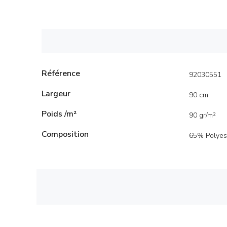
Référence
92030551
Largeur
90 cm
Poids /m²
90 gr/m²
Composition
65% Polyes