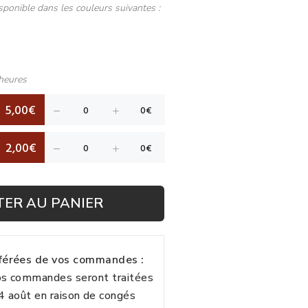
sponible dans les couleurs suivantes :
heures
5,00€
2,00€
TER AU PANIER
fférées de vos commandes :
vos commandes seront traitées
24 août en raison de congés