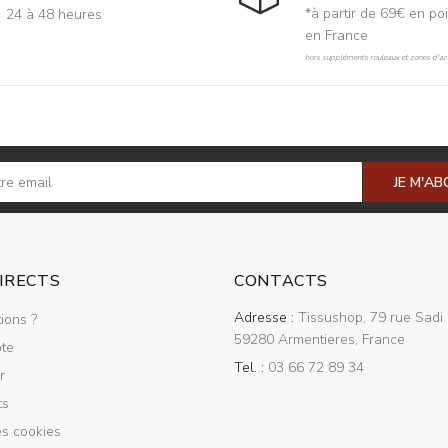
*à partir de 69€ en poi
24 à 48 heures
en France
hors suppléments rouleaux et zones d'acc
JE M'A
DIRECTS
CONTACTS
Adresse :
Tissushop, 79 rue Sadi 
ions ?
59280 Armentieres, France
te
Tel. :
03 66 72 89 34
r
ts
es cookies