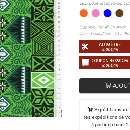
Ce produit est également di
Disponibilité :
En stock
Délai d'expédition :
24 à 48 
AU MÈTRE
5,00€/m
COUPON 45X50CM
8,00€/m
AJOU
Expéditions di
les expéditions de 
à partir du lundi 