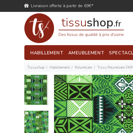
Livraison offerte à partir de 69€*
tissu
shop
.fr
Des tissus de qualité à prix d'usine
HABILLEMENT
AMEUBLEMENT
SPECTAC
Tissushop
Habillement
Polynésien
Tissu Polynésien FAR