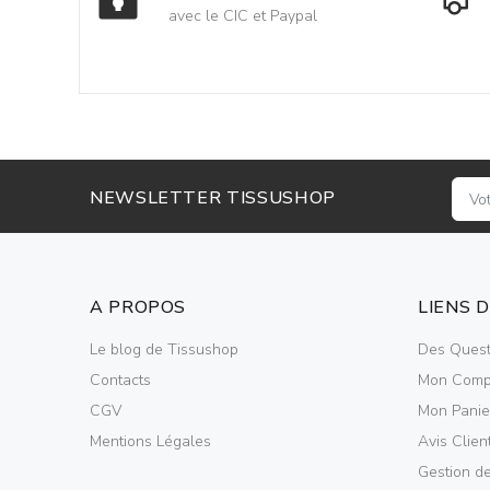
avec le CIC et Paypal
NEWSLETTER TISSUSHOP
A PROPOS
LIENS 
Le blog de Tissushop
Des Quest
Contacts
Mon Comp
CGV
Mon Panie
Mentions Légales
Avis Clien
Gestion d