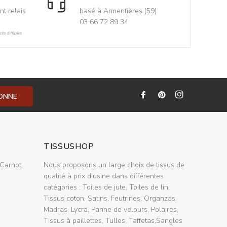
nt relais
basé à Armentières (59)
03 66 72 89 34
ès difficiles
BONNE
TISSUSHOP
Carnot,
Nous proposons un large choix de tissus de
qualité à prix d'usine dans différentes
catégories : Toiles de jute, Toiles de lin,
Tissus coton, Satins, Feutrines, Organzas,
Madras, Lycra, Panne de velours, Polaires,
Tissus à paillettes, Tulles, Taffetas,Sangles