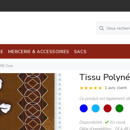
LE
MERCERIE & ACCESSOIRES
SACS
ERE Ocre
Tissu Polyn
1 avis client
Ce produit est également di
Disponibilité :
En stock
Délai d'expédition :
24 à 48 