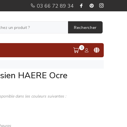
03 66 72 89 34
Rechercher
0
ésien HAERE Ocre
sponible dans les couleurs suivantes :
heures