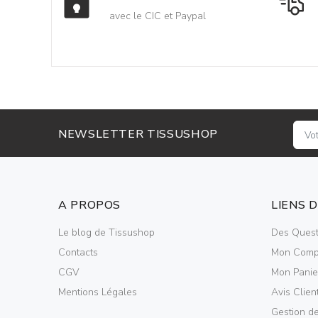
avec le CIC et Paypal
NEWSLETTER TISSUSHOP
A PROPOS
LIENS 
Le blog de Tissushop
Des Quest
Contacts
Mon Comp
CGV
Mon Panie
Mentions Légales
Avis Clien
Gestion d