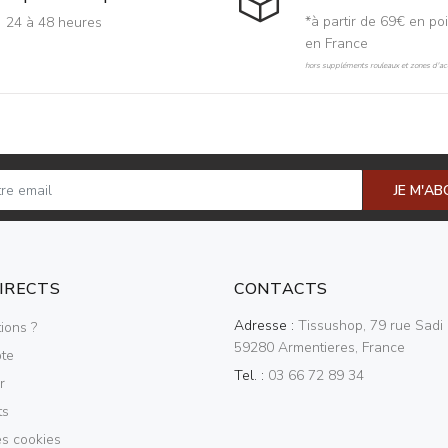
*à partir de 69€ en poi
24 à 48 heures
en France
hors suppléments rouleaux et zones d'acc
JE M'A
DIRECTS
CONTACTS
Adresse :
Tissushop, 79 rue Sadi 
ions ?
59280 Armentieres, France
te
Tel. :
03 66 72 89 34
r
ts
es cookies