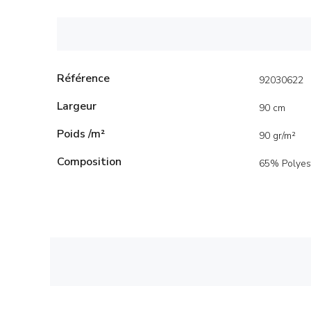
Référence
92030622
Largeur
90 cm
Poids /m²
90 gr/m²
Composition
65% Polyes