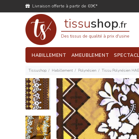
Livraison offerte à partir de 69€*
tissu
shop
.fr
Des tissus de qualité à prix d'usine
HABILLEMENT
AMEUBLEMENT
SPECTAC
Tissushop
Habillement
Polynésien
Tissu Polynésien HA