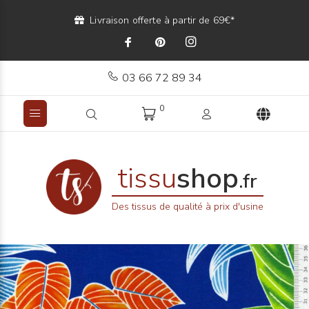
Livraison offerte à partir de 69€*
03 66 72 89 34
0
tissu
shop
.fr
Des tissus de qualité à prix d'usine