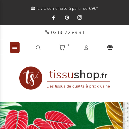
Livraison offerte à partir de 69€*
03 66 72 89 34
0
tissu
shop
.fr
Des tissus de qualité à prix d'usine