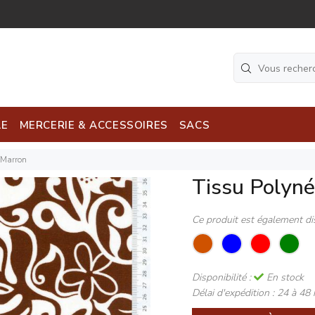
LE
MERCERIE & ACCESSOIRES
SACS
 Marron
Tissu Polyn
Ce produit est également di
Disponibilité :
En stock
Délai d'expédition :
24 à 48 