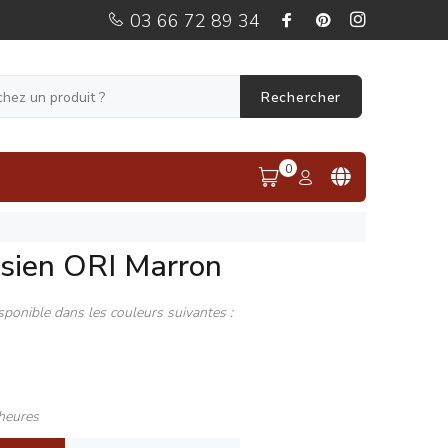
03 66 72 89 34
Rechercher
0
ésien ORI Marron
sponible dans les couleurs suivantes :
heures