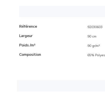
Référence
92030603
Largeur
90 cm
Poids /m²
90 gr/m²
Composition
65% Polyes