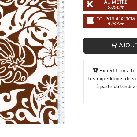
AU MÈTRE
5,00€/m
COUPON 45X50CM
8,00€/m
AJOU
Expéditions di
les expéditions de 
à partir du lundi 