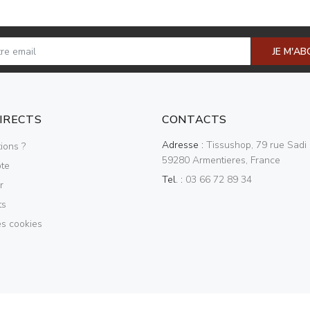
JE M'A
DIRECTS
CONTACTS
Adresse :
Tissushop, 79 rue Sadi 
ions ?
59280 Armentieres, France
te
Tel. :
03 66 72 89 34
r
ts
es cookies