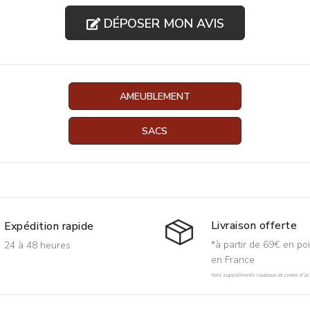
DÉPOSER MON AVIS
AMEUBLEMENT
SACS
Livraison offerte
Expédition rapide
*à partir de 69€ en poi
24 à 48 heures
en France
hors suppléments rouleaux et zones d'acc