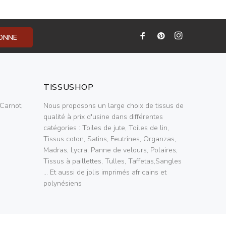
BONNE
TISSUSHOP
Carnot,
Nous proposons un large choix de tissus de
qualité à prix d'usine dans différentes
catégories : Toiles de jute, Toiles de lin,
Tissus coton, Satins, Feutrines, Organzas,
Madras, Lycra, Panne de velours, Polaires,
Tissus à paillettes, Tulles, Taffetas,Sangles
... Et aussi de jolis imprimés africains et
polynésiens