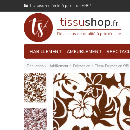
Livraison offerte à partir de 69€*
tissu
shop
.fr
Des tissus de qualité à prix d'usine
HABILLEMENT
AMEUBLEMENT
SPECTAC
Tissushop
Habillement
Polynésien
Tissu Polynésien ORI