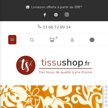
Livraison offerte à partir de 69€*
03 66 72 89 34
0
tissu
shop
.fr
Des tissus de qualité à prix d'usine