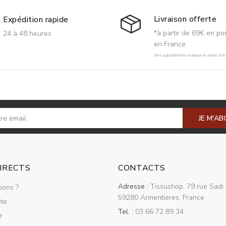
Livraison offerte
Expédition rapide
*à partir de 69€ en poi
24 à 48 heures
en France
hors suppléments rouleaux et zones d'acc
JE M'A
DIRECTS
CONTACTS
Adresse :
Tissushop, 79 rue Sadi 
ions ?
59280 Armentieres, France
te
Tel. :
03 66 72 89 34
r