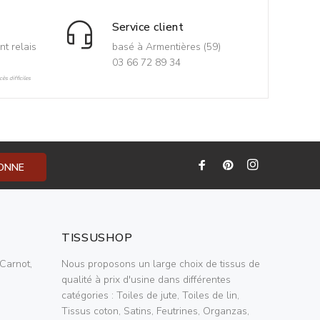
Service client
nt relais
basé à Armentières (59)
03 66 72 89 34
ès difficiles
BONNE
TISSUSHOP
Carnot,
Nous proposons un large choix de tissus de
qualité à prix d'usine dans différentes
catégories : Toiles de jute, Toiles de lin,
Tissus coton, Satins, Feutrines, Organzas,