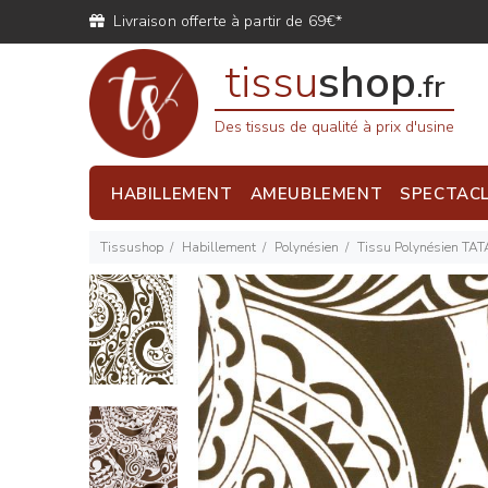
Livraison offerte à partir de 69€*
tissu
shop
.fr
Des tissus de qualité à prix d'usine
HABILLEMENT
AMEUBLEMENT
SPECTAC
Tissushop
Habillement
Polynésien
Tissu Polynésien TA