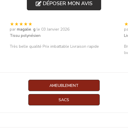
DÉPOSER MON AVIS
par
magalie. g
le 03 Janvier 2026
p
Tissu polynésien
Li
Très belle qualité Prix imbattable Livraison rapide
Br
li
AMEUBLEMENT
SACS