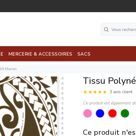
LE
MERCERIE & ACCESSOIRES
SACS
TAN Marron
Tissu Polyn
3 avis client
Ce produit est également di
Ce produit n'es