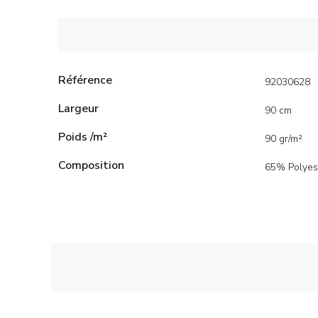
Référence
92030628
Largeur
90 cm
Poids /m²
90 gr/m²
Composition
65% Polyes