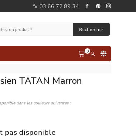
03 66 72 89 34
Rechercher
0
ésien TATAN Marron
sponible dans les couleurs suivantes :
t pas disponible