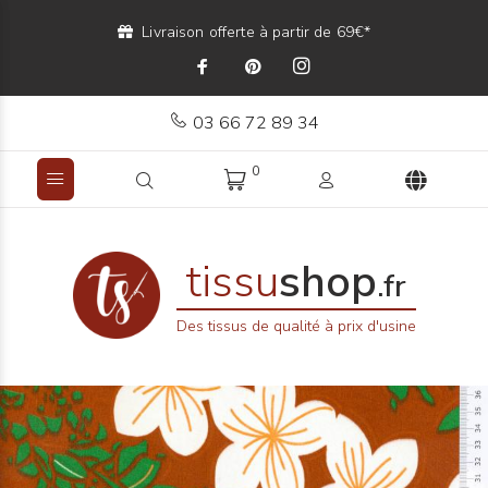
Livraison offerte à partir de 69€*
03 66 72 89 34
0
tissu
shop
.fr
Des tissus de qualité à prix d'usine