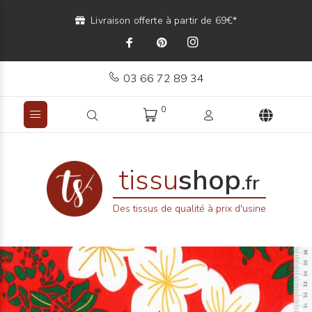
Livraison offerte à partir de 69€*
03 66 72 89 34
0
tissu
shop
.fr
Des tissus de qualité à prix d'usine