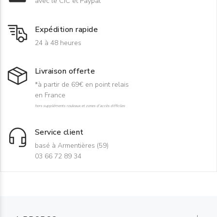
avec le CIC et Paypal
Expédition rapide
24 à 48 heures
Livraison offerte
*à partir de 69€ en point relais
en France
hors suppléments rouleaux et zones d'accès difficiles
Service client
basé à Armentières (59)
03 66 72 89 34