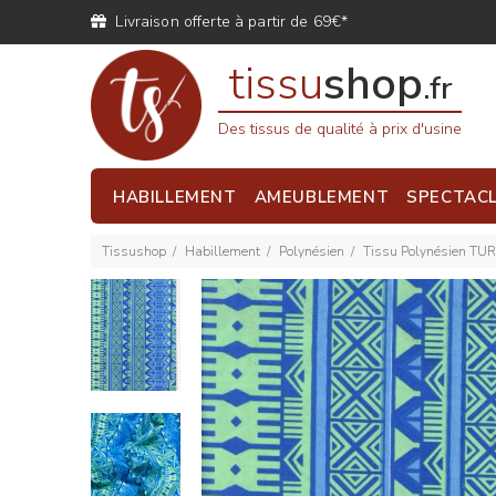
Livraison offerte à partir de 69€*
tissu
shop
.fr
Des tissus de qualité à prix d'usine
HABILLEMENT
AMEUBLEMENT
SPECTAC
Tissushop
Habillement
Polynésien
Tissu Polynésien TUR