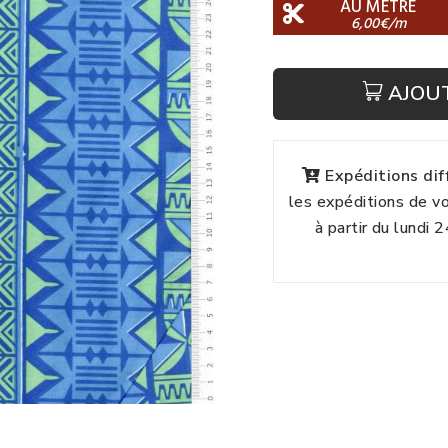
AU MÈTRE
6,00€/m
AJOU
Expéditions di
les expéditions de 
à partir du lundi 