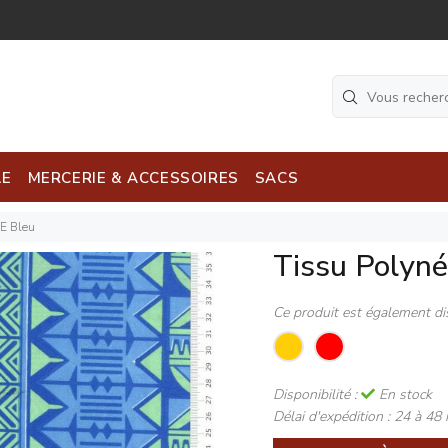
LE
MERCERIE & ACCESSOIRES
SACS
E Bleu
Tissu Polyn
Ce produit est également di
Disponibilité :
En stock
Délai d'expédition :
24 à 48 