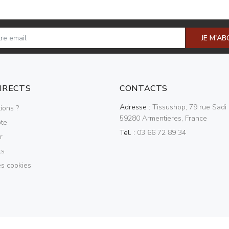
JE M'A
DIRECTS
CONTACTS
Adresse :
Tissushop, 79 rue Sadi 
ions ?
59280 Armentieres, France
te
Tel. :
03 66 72 89 34
r
ts
es cookies