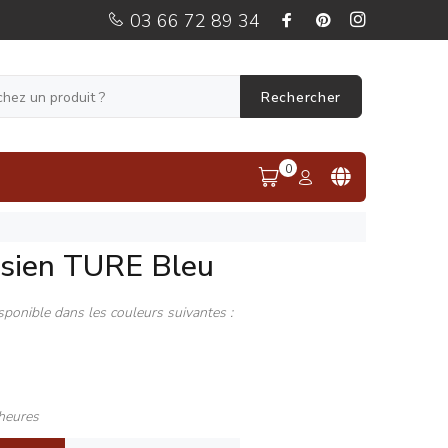
03 66 72 89 34
Rechercher
0
ésien TURE Bleu
sponible dans les couleurs suivantes :
heures