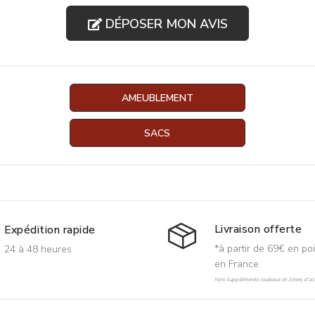
DÉPOSER MON AVIS
AMEUBLEMENT
SACS
Livraison offerte
Expédition rapide
*à partir de 69€ en poi
24 à 48 heures
en France
hors suppléments rouleaux et zones d'acc