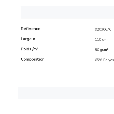
Référence
92030670
Largeur
110 cm
Poids /m²
90 gr/m²
Composition
65% Polyes