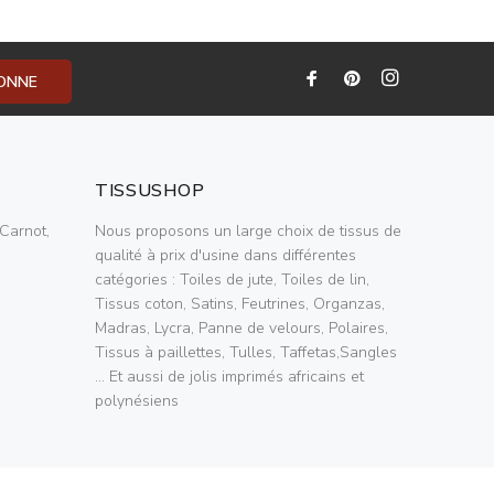
BONNE
TISSUSHOP
Carnot,
Nous proposons un large choix de tissus de
qualité à prix d'usine dans différentes
catégories : Toiles de jute, Toiles de lin,
Tissus coton, Satins, Feutrines, Organzas,
Madras, Lycra, Panne de velours, Polaires,
Tissus à paillettes, Tulles, Taffetas,Sangles
... Et aussi de jolis imprimés africains et
polynésiens