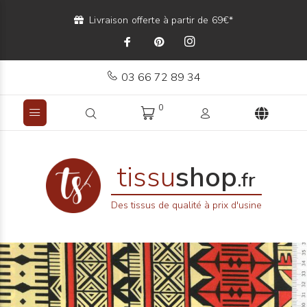
Livraison offerte à partir de 69€*
03 66 72 89 34
0
tissu
shop
.fr
Des tissus de qualité à prix d'usine