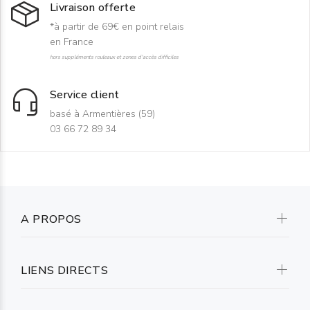
Livraison offerte
*à partir de 69€ en point relais
en France
hors suppléments rouleaux et zones d'accès difficiles
Service client
basé à Armentières (59)
03 66 72 89 34
A PROPOS
LIENS DIRECTS