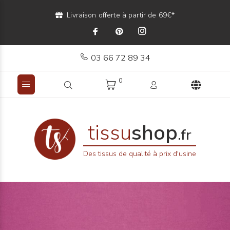
Livraison offerte à partir de 69€*
03 66 72 89 34
0
tissu
shop
.fr
Des tissus de qualité à prix d'usine