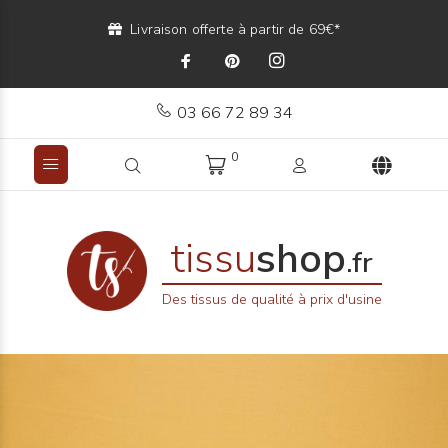
Livraison offerte à partir de 69€*
03 66 72 89 34
0
tissu
shop
.fr
Des tissus de qualité à prix d'usine