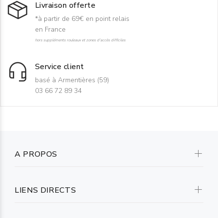
Livraison offerte
*à partir de 69€ en point relais
en France
hors suppléments rouleaux et zones d'accès difficiles
Service client
basé à Armentières (59)
03 66 72 89 34
A PROPOS
LIENS DIRECTS