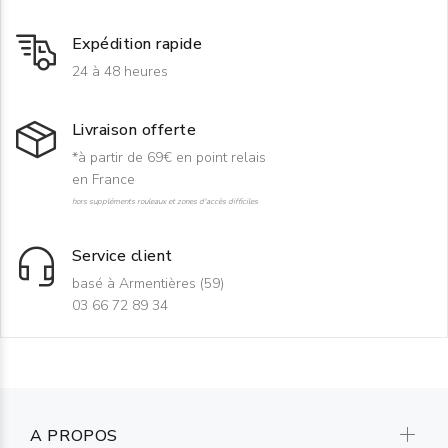
Expédition rapide
24 à 48 heures
Livraison offerte
*à partir de 69€ en point relais
en France
hors suppléments rouleaux et zones d'accès difficiles
Service client
basé à Armentières (59)
03 66 72 89 34
A PROPOS