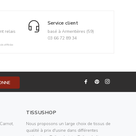
Service client
nt relais
basé à Armentières (59)
03 66 72 89 34
ès difficiles
BONNE
TISSUSHOP
Carnot,
Nous proposons un large choix de tissus de
qualité à prix d'usine dans différentes