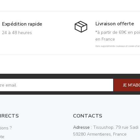
Livraison offerte
Expédition rapide
*à partir de 69€ en poi
24 à 48 heures
en France
hors suppléments rouleaux et zones d'acc
JE M'A
DIRECTS
CONTACTS
Adresse :
Tissushop, 79 rue Sadi 
ions ?
59280 Armentieres, France
te