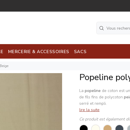
LE
MERCERIE & ACCESSOIRES
SACS
 Beige
Popeline pol
La
popeline
de coton est un 
de fils fins de polycoton
pe
serré et rempli.
lire la suite
Ce produit est également di