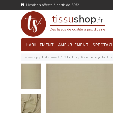
Livraison offerte à partir de 69€*
tissu
shop
.fr
Des tissus de qualité à prix d'usine
HABILLEMENT
AMEUBLEMENT
SPECTAC
Tissushop
Habillement
Coton Uni
Popeline polycoton Uni