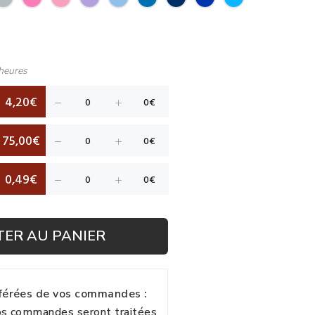
heures
4,20€
75,00€
0,49€
TER AU PANIER
fférées de vos commandes :
vos commandes seront traitées