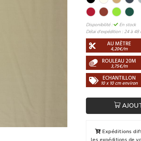
Disponibilité :
En stock
Délai d'expédition :
24 à 48 
AU MÈTRE
4,20€/m
ROULEAU 20M
3,75€/m
ECHANTILLON
10 x 10 cm environ
AJOU
Expéditions di
les expéditions de 