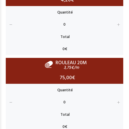
4,20€
ROULEAU 20M
3,75€/m
75,00€