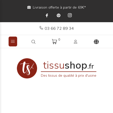
Livraison offerte à partir de 69€*
03 66 72 89 34
0
tissu
shop
.fr
Des tissus de qualité à prix d'usine