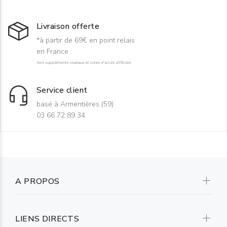
Livraison offerte
*à partir de 69€ en point relais
en France
hors suppléments rouleaux et zones d'accès difficiles
Service client
basé à Armentières (59)
03 66 72 89 34
A PROPOS
LIENS DIRECTS