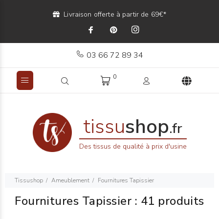
Livraison offerte à partir de 69€*
03 66 72 89 34
0
tissu
shop
.fr
Des tissus de qualité à prix d'usine
Tissushop
Ameublement
Fournitures Tapissier
Fournitures Tapissier
:
41 produits