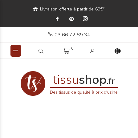
Livraison offerte à partir de 69€*
03 66 72 89 34
0
tissu
shop
.fr
Des tissus de qualité à prix d'usine