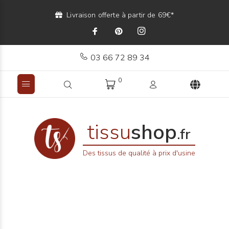
Livraison offerte à partir de 69€*
03 66 72 89 34
0
tissu
shop
.fr
Des tissus de qualité à prix d'usine