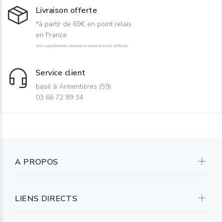
Livraison offerte
*à partir de 69€ en point relais
en France
hors suppléments rouleaux et zones d'accès difficiles
Service client
basé à Armentières (59)
03 66 72 89 34
A PROPOS
LIENS DIRECTS