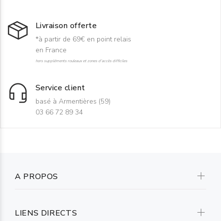
Livraison offerte
*à partir de 69€ en point relais
en France
hors suppléments rouleaux et zones d'accès difficiles
Service client
basé à Armentières (59)
03 66 72 89 34
A PROPOS
LIENS DIRECTS