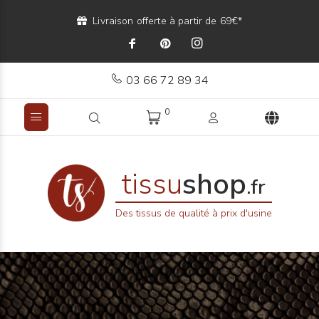
Livraison offerte à partir de 69€*
03 66 72 89 34
0
tissu
shop
.fr
Des tissus de qualité à prix d'usine