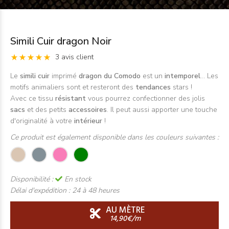
Simili Cuir dragon Noir
3 avis client
Le
simili cuir
imprimé
dragon du Comodo
est un
intemporel
... Les
motifs animaliers sont et resteront des
tendances
stars !
Avec ce tissu
résistant
vous pourrez confectionner des jolis
sacs
et des petits
accessoires
. Il peut aussi apporter une touche
d'originalité à votre
intérieur
!
Ce produit est également disponible dans les couleurs suivantes :
Disponibilité :
En stock
Délai d'expédition :
24 à 48 heures
AU MÈTRE
14,90€/m