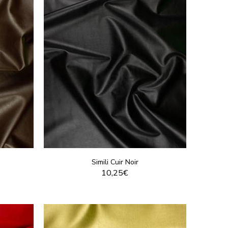
Simili Cuir Noir
10,25€
T
VOIR LE PRODUIT