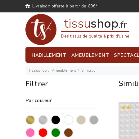
Livraison offerte à partir de 69€*
tissu
shop
.fr
Des tissus de qualité à prix d'usine
HABILLEMENT
AMEUBLEMENT
SPECTAC
Tissushop
Ameublement
Simili cuir
Simil
Filtrer
Par couleur