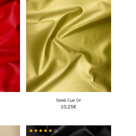
Simili Cuir Or
10,25€
T
VOIR LE PRODUIT
(1)