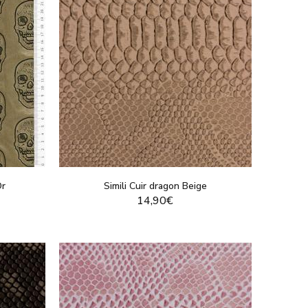
Or
Simili Cuir dragon Beige
14,90€
T
VOIR LE PRODUIT