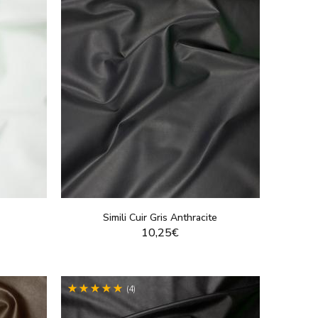
Simili Cuir Gris Anthracite
10,25€
T
VOIR LE PRODUIT
(4)