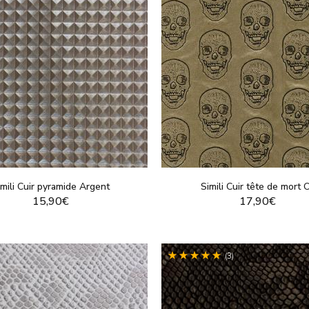
imili Cuir pyramide Argent
Simili Cuir tête de mort 
15,90€
17,90€
VOIR LE PRODUIT
VOIR LE PRODUI
(3)