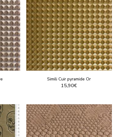
re
Simili Cuir pyramide Or
15,90€
T
VOIR LE PRODUIT