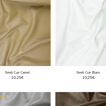
Simili Cuir Camel
Simili Cuir Blanc
10,25€
10,25€
VOIR LE PRODUIT
VOIR LE PRODUI
(1)