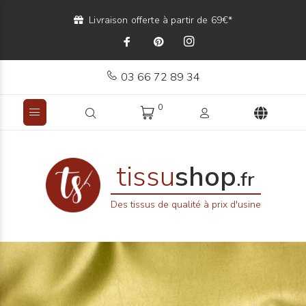
Livraison offerte à partir de 69€*
03 66 72 89 34
0
tissu
shop
.fr
Des tissus de qualité à prix d'usine