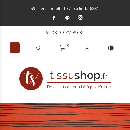
Livraison offerte à partir de 69€*
03 66 72 89 34
0
tissu
shop
.fr
Des tissus de qualité à prix d'usine