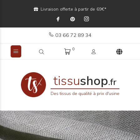
Livraison offerte à partir de 69€*
03 66 72 89 34
0
tissu
shop
.fr
Des tissus de qualité à prix d'usine