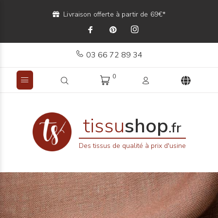
Livraison offerte à partir de 69€*
03 66 72 89 34
0
tissu
shop
.fr
Des tissus de qualité à prix d'usine