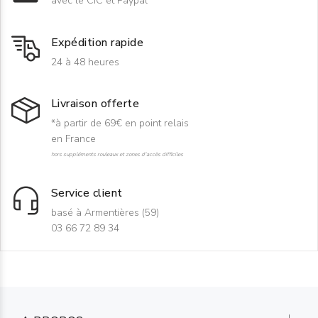
avec le CIC et Paypal
Expédition rapide
24 à 48 heures
Livraison offerte
*à partir de 69€ en point relais
en France
hors suppléments rouleaux et zones d'accès difficiles
Service client
basé à Armentières (59)
03 66 72 89 34