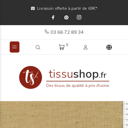
Livraison offerte à partir de 69€*
03 66 72 89 34
0
tissu
shop
.fr
Des tissus de qualité à prix d'usine