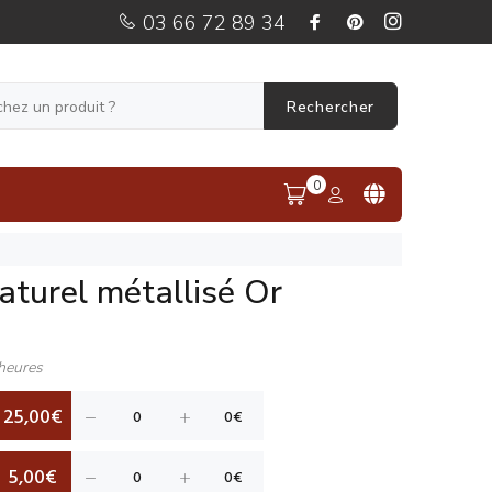
03 66 72 89 34
Rechercher
0
naturel métallisé Or
heures
25,00€
5,00€