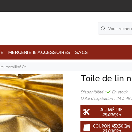
LE
MERCERIE & ACCESSOIRES
SACS
urel métallisé Or
Toile de lin 
Disponibilité :
En stock
Délai d'expédition :
24 à 48 
AU MÈTRE
25,00€/m
COUPON 45X50CM
20,00€/m