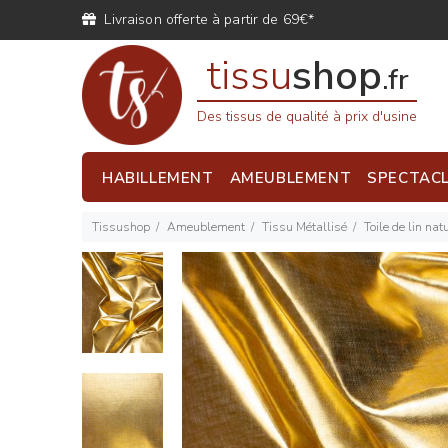
Livraison offerte à partir de 69€*
tissu
shop
.fr
Des tissus de qualité à prix d'usine
HABILLEMENT
AMEUBLEMENT
SPECTAC
Tissushop
Ameublement
Tissu Métallisé
Toile de lin nat