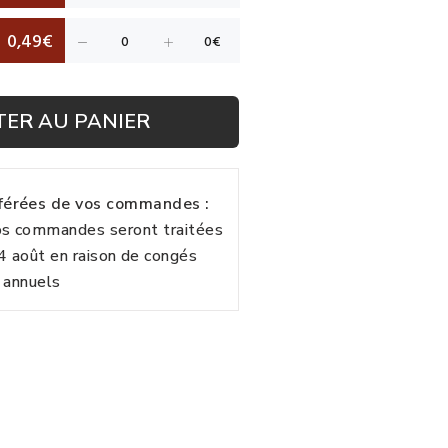
0,49€
TER AU PANIER
fférées de vos commandes :
vos commandes seront traitées
24 août en raison de congés
annuels