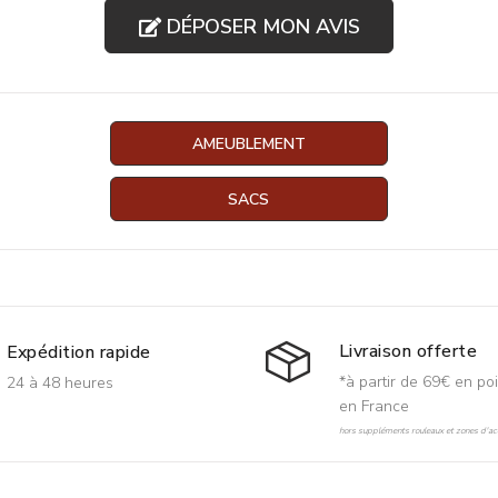
DÉPOSER MON AVIS
AMEUBLEMENT
SACS
Livraison offerte
Expédition rapide
*à partir de 69€ en poi
24 à 48 heures
en France
hors suppléments rouleaux et zones d'acc