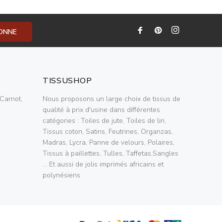
BONNE
TISSUSHOP
Carnot,
Nous proposons un large choix de tissus de
qualité à prix d'usine dans différentes
catégories : Toiles de jute, Toiles de lin,
Tissus coton, Satins, Feutrines, Organzas,
Madras, Lycra, Panne de velours, Polaires,
Tissus à paillettes, Tulles, Taffetas,Sangles
... Et aussi de jolis imprimés africains et
polynésiens