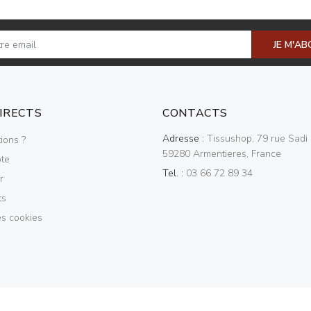
JE M'A
DIRECTS
CONTACTS
Adresse :
Tissushop, 79 rue Sadi 
ions ?
59280 Armentieres, France
te
Tel. :
03 66 72 89 34
r
ts
es cookies