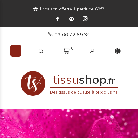
Livraison offerte à partir de 69€*
03 66 72 89 34
0
tissu
shop
.fr
Des tissus de qualité à prix d'usine