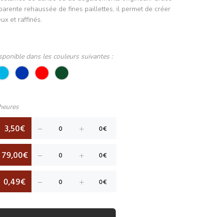
parente rehaussée de fines paillettes, il permet de créer
ux et raffinés.
sponible dans les couleurs suivantes :
heures
3,50€
79,00€
0,49€