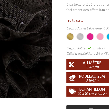
à sa texture légère et trans
facilement des effets lumine
lire la suite
Ce produit est également di
Disponibilité :
En stock
Délai d'expédition :
24 à 48 
AU MÈTRE
3,50€/m
ROULEAU 25M
3,16€/m
ECHANTILLON
10 x 10 cm environ