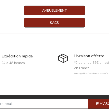
AMEUBLEMENT
SACS
Livraison offerte
Expédition rapide
*à partir de 69€ en poi
24 à 48 heures
en France
hors suppléments rouleaux et zones d'acc
JE M'A