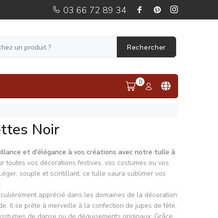
03 66 72 89 34
Rechercher
0
ettes Noir
llance et d'élégance à vos créations avec notre tulle à
pour toutes vos décorations festives, vos costumes ou vos
Léger, souple et scintillant, ce tulle saura sublimer vos
.
articulièrement apprécié dans les domaines de la décoration
. Il se prête à merveille à la confection de jupes de fête,
costumes de danse ou de déguisements originaux. Grâce