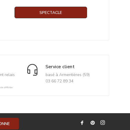
SPECTACLE
Service client
nt relais
basé à Armentières (59)
03 66 72 89 34
ès difficiles
BONNE