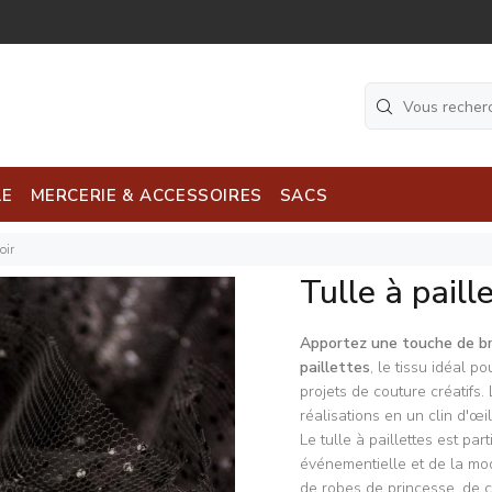
LE
MERCERIE & ACCESSOIRES
SACS
oir
Tulle à paill
Apportez une touche de bri
paillettes
, le tissu idéal 
projets de couture créatifs. 
réalisations en un clin d'œil
Le tulle à paillettes est p
événementielle et de la mode
de robes de princesse, de 