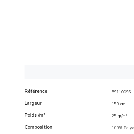
Référence
89110096
Largeur
150 cm
Poids /m²
25 gr/m²
Composition
100% Poly