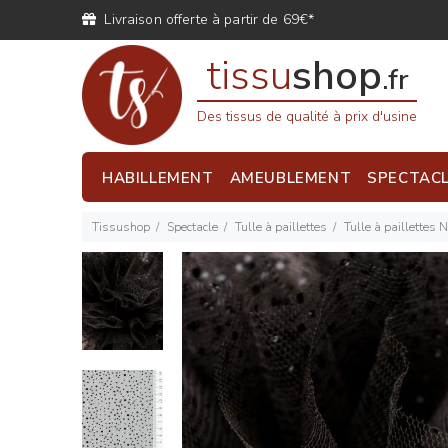
Livraison offerte à partir de 69€*
tissu
shop
.fr
Des tissus de qualité à prix d'usine
HABILLEMENT
AMEUBLEMENT
SPECTAC
Tissushop
Spectacle
Tulle à paillettes
Tulle à paillettes N