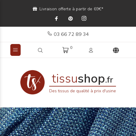
Livraison offerte à partir de 69€*
03 66 72 89 34
0
tissu
shop
.fr
Des tissus de qualité à prix d'usine