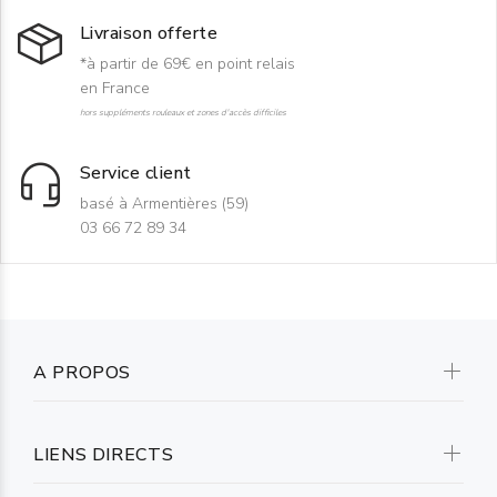
Livraison offerte
*à partir de 69€ en point relais
en France
hors suppléments rouleaux et zones d'accès difficiles
Service client
basé à Armentières (59)
03 66 72 89 34
A PROPOS
LIENS DIRECTS