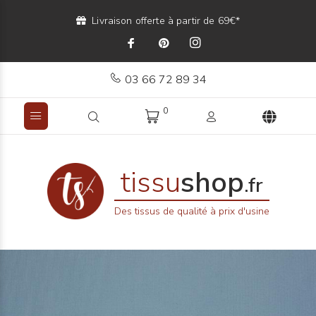
Livraison offerte à partir de 69€*
03 66 72 89 34
0
tissu
shop
.fr
Des tissus de qualité à prix d'usine