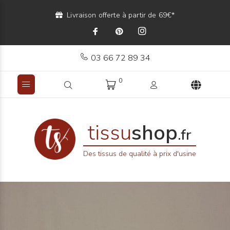
Livraison offerte à partir de 69€*
03 66 72 89 34
0
tissu
shop
.fr
Des tissus de qualité à prix d'usine