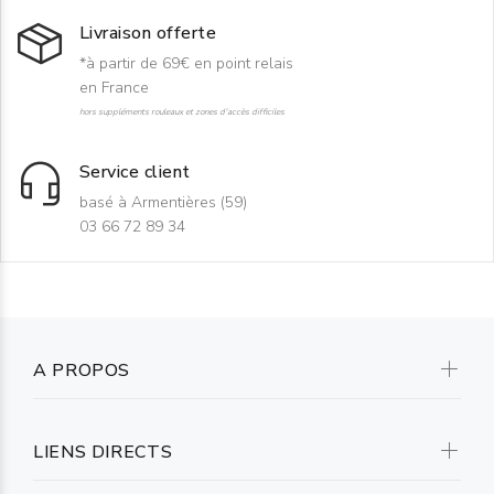
Livraison offerte
*à partir de 69€ en point relais
en France
hors suppléments rouleaux et zones d'accès difficiles
Service client
basé à Armentières (59)
03 66 72 89 34
A PROPOS
LIENS DIRECTS