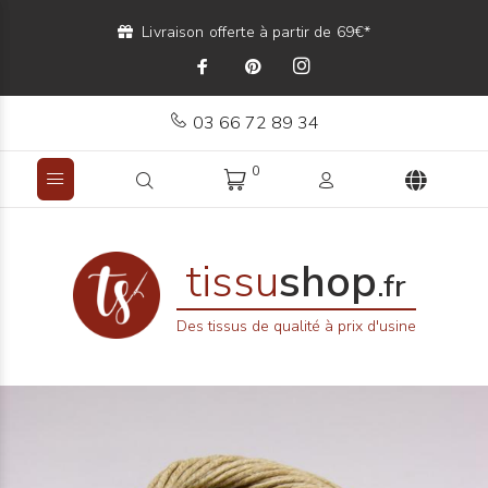
Livraison offerte à partir de 69€*
03 66 72 89 34
0
tissu
shop
.fr
Des tissus de qualité à prix d'usine