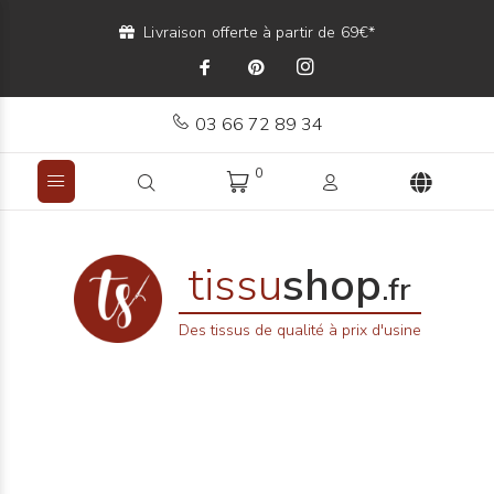
Livraison offerte à partir de 69€*
03 66 72 89 34
0
tissu
shop
.fr
Des tissus de qualité à prix d'usine