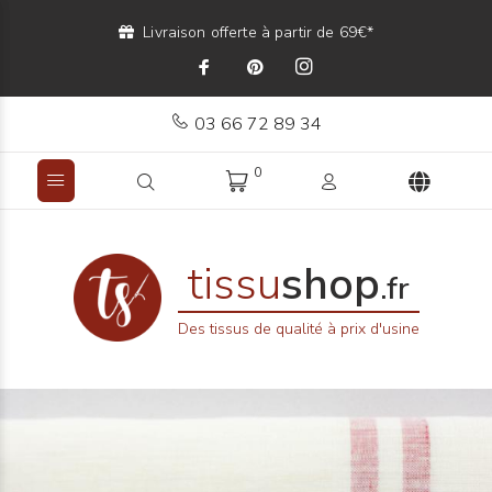
Livraison offerte à partir de 69€*
03 66 72 89 34
0
tissu
shop
.fr
Des tissus de qualité à prix d'usine