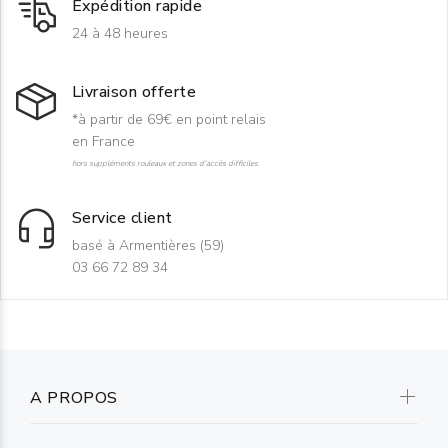
Expédition rapide
24 à 48 heures
Livraison offerte
*à partir de 69€ en point relais
en France
hors suppléments rouleaux et zones d'accès difficiles
Service client
basé à Armentières (59)
03 66 72 89 34
A PROPOS